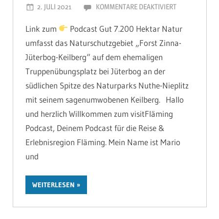
2. JULI 2021
MARIOHAGEN
KOMMENTARE DEAKTIVIERT
FÜR
#025
Link zum
Podcast Gut 7.200 Hektar Natur
DER
umfasst das Naturschutzgebiet „Forst Zinna-
RIESE
Jüterbog-Keilberg“ auf dem ehemaligen
VOM
KEILBERG
Truppenübungsplatz bei Jüterbog an der
–
südlichen Spitze des Naturparks Nuthe-Nieplitz
VISITFLÄMING
mit seinem sagenumwobenen Keilberg. Hallo
PODCAST!
und herzlich Willkommen zum visitFläming
Podcast, Deinem Podcast für die Reise &
Erlebnisregion Fläming. Mein Name ist Mario
und
WEITERLESEN