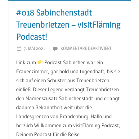
#018 Sabinchenstadt
Treuenbrietzen – visitFläming
Podcast!
7. MAI 2021
MARIOHAGEN
KOMMENTARE DEAKTIVIERT
FÜR
#018
Link zum
Podcast Sabinchen war ein
SABINCHENST
Frauenzimmer, gar hold und tugendhaft, bis sie
TREUENBRIET
sich auf einen Schuster aus Treuenbrietzen
–
VISITFLÄMING
einließ. Dieser Legend verdangt Treuenbrietzen
PODCAST!
den Namenszusatz Sabinchenstadt und erlangt
dadurch Bekanntheit weit über die
Landesgrenzen von Brandenburg. Hallo und
herzlich Willkommen zum visitFläming Podcast,
Deinem Podcast für die Reise