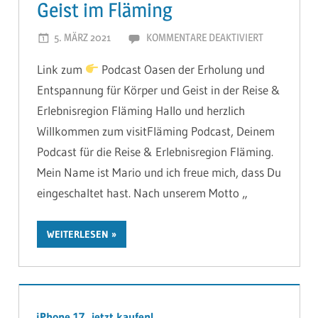
Geist im Fläming
5. MÄRZ 2021
MARIOHAGEN
KOMMENTARE DEAKTIVIERT
FÜR
#010
Link zum
Podcast Oasen der Erholung und
WOHLFÜHLO
Entspannung für Körper und Geist in der Reise &
–
Erlebnisregion Fläming Hallo und herzlich
ENTSPANNU
FÜR
Willkommen zum visitFläming Podcast, Deinem
KÖRPER
Podcast für die Reise & Erlebnisregion Fläming.
UND
Mein Name ist Mario und ich freue mich, dass Du
GEIST
eingeschaltet hast. Nach unserem Motto „
IM
FLÄMING
WEITERLESEN
iPhone 17 jetzt kaufen!